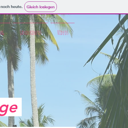
e noch heute.
Gleich loslegen
ng
Länderinfos
Videos
äge