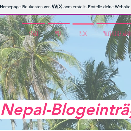
m Homepage-Baukasten von
.com
erstellt. Erstelle deine Websit
Start
Wir!
Blog
Weltreiseplanu
 Nepal-Blogeintr